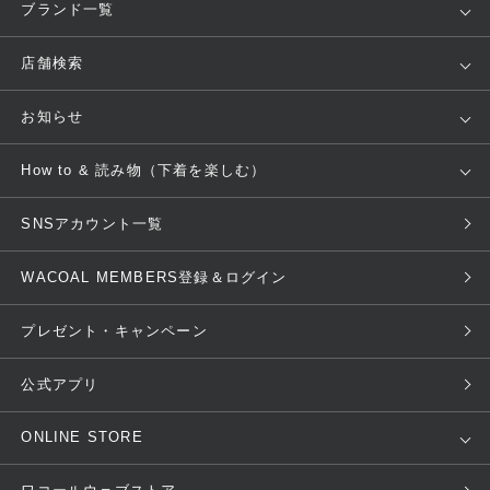
ブランド一覧
Yue
Wacoal
店舗検索
Salute
WACOAL SIZE ORDER
店舗を探す
お知らせ
WACOAL Remamma
Wing
フィッテングサービス
新着情報
How to & 読み物（下着を楽しむ）
AMPHI
une nana cool
来店予約
重要なお知らせ
下着の基礎知識
ワコールボディブック
SNSアカウント一覧
Mens Innerwear
CW-X
ブラ無料診断
お知らせ
ブラチェック
フィットナビ
Imported Brands
Licensed Brands
WACOAL MEMBERS登録＆ログイン
ニュース＆トピックス
ブラパン
ワコールスタイル
ブランド一覧へ
プレゼント・キャンペーン
フェムケアポータルサイト
公式アプリ
ONLINE STORE